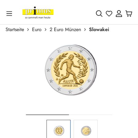
Zum Hauptinhalt springen
Du hast 0 
Startseite
Euro
2 Euro Münzen
Slowakei
Bildergalerie überspringen