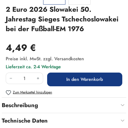
2 Euro 2026 Slowakei 50.
Jahrestag Sieges Tschechoslowakei
bei der Fußball-EM 1976
Regulärer Preis:
4,49 €
Preise inkl. MwSt. zzgl. Versandkosten
Lieferzeit ca. 2-4 Werktage
Produkt Anzahl: Gib den gewünschten Wert ein
In den Warenkorb
Zum Merkzettel hinzufügen
Beschreibung
Technische Daten