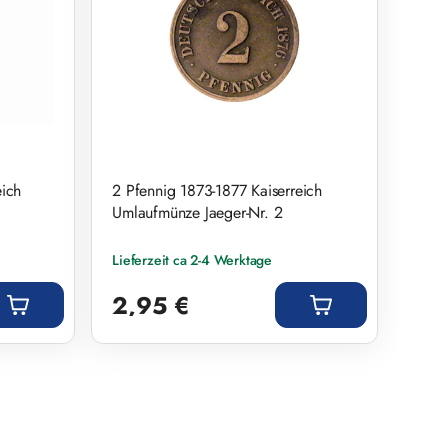
eich
2 Pfennig 1873-1877 Kaiserreich
Umlaufmünze Jaeger-Nr. 2
Lieferzeit ca 2-4 Werktage
Regulärer Preis:
2,95 €