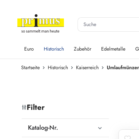
 Hauptinhalt springen
Zur Suche springen
Zur Hauptnavigation springen
Euro
Historisch
Zubehör
Edelmetalle
G
Startseite
Historisch
Kaiserreich
Umlaufmünze
Filter
Katalog-Nr.