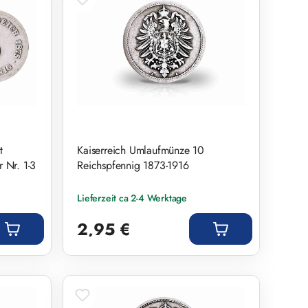
t
Kaiserreich Umlaufmünze 10
 Nr. 1-3
Reichspfennig 1873-1916
Lieferzeit ca 2-4 Werktage
Regulärer Preis:
2,95 €