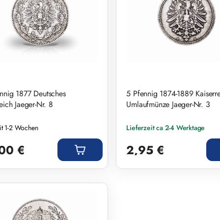
nnig 1877 Deutsches
5 Pfennig 1874-1889 Kaiserr
eich Jaeger-Nr. 8
Umlaufmünze Jaeger-Nr. 3
eit 1-2 Wochen
Lieferzeit ca 2-4 Werktage
r Preis:
Regulärer Preis:
00 €
2,95 €