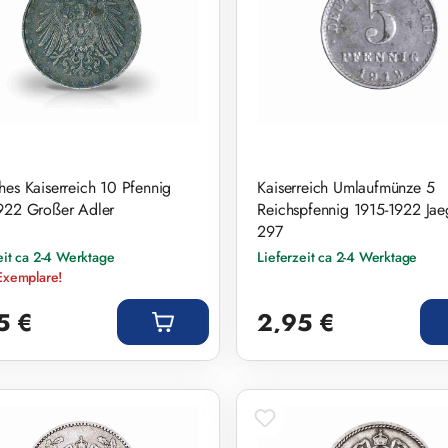
hes Kaiserreich 10 Pfennig
Kaiserreich Umlaufmünze 5
922 Großer Adler
Reichspfennig 1915-1922 Jae
297
eit ca 2-4 Werktage
Lieferzeit ca 2-4 Werktage
Exemplare!
r Preis:
Regulärer Preis:
5 €
2,95 €