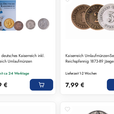
 deutsches Kaiserreich inkl.
Kaiserreich Umlaufmünzen-Se
reich Umlaufmünzen
Reichspfennig 1873-89 Jäeger
eit ca 2-4 Werktage
Lieferzeit 1-2 Wochen
r Preis:
Regulärer Preis:
9 €
7,99 €