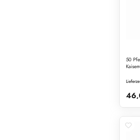
50 Pfe
Kaiserr
Lieferz
Reguläre
46,