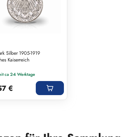
rk Silber 1905-1919
hes Kaiserreich
eit ca 2-4 Werktage
r Preis:
57 €