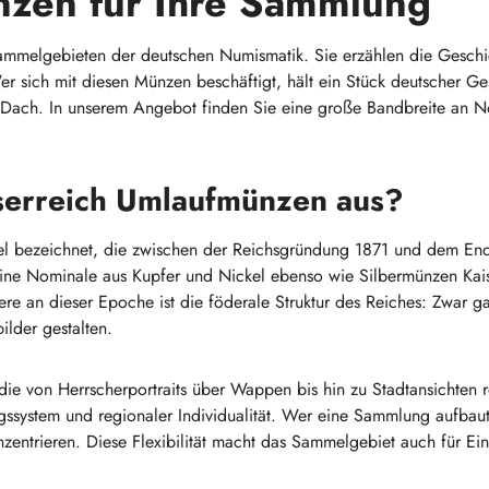
nzen für Ihre Sammlung
ammelgebieten der deutschen Numismatik. Sie erzählen die Geschic
 Wer sich mit diesen Münzen beschäftigt, hält ein Stück deutscher G
Dach. In unserem Angebot finden Sie eine große Bandbreite an No
iserreich Umlaufmünzen aus?
tel bezeichnet, die zwischen der Reichsgründung 1871 und dem En
leine Nominale aus Kupfer und Nickel ebenso wie Silbermünzen Kai
 an dieser Epoche ist die föderale Struktur des Reiches: Zwar ga
lder gestalten.
 die von Herrscherportraits über Wappen bis hin zu Stadtansichten
ssystem und regionaler Individualität. Wer eine Sammlung aufbaut
ntrieren. Diese Flexibilität macht das Sammelgebiet auch für Eins