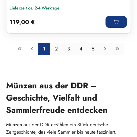
Lieferzeit ca. 2-4 Werktage
Regulärer Preis:
119,00 €
Seite
Seite
Seite
Seite
Seite
1
2
3
4
5
Münzen aus der DDR –
Geschichte, Vielfalt und
Sammlerfreude entdecken
Münzen aus der DDR erzählen ein Stück deutsche
Zeitgeschichte, das viele Sammler bis heute fasziniert.