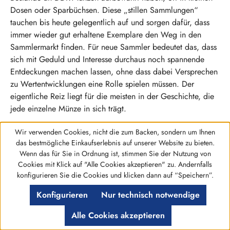
Dosen oder Sparbüchsen. Diese „stillen Sammlungen“
tauchen bis heute gelegentlich auf und sorgen dafür, dass
immer wieder gut erhaltene Exemplare den Weg in den
Sammlermarkt finden. Für neue Sammler bedeutet das, dass
sich mit Geduld und Interesse durchaus noch spannende
Entdeckungen machen lassen, ohne dass dabei Versprechen
zu Wertentwicklungen eine Rolle spielen müssen. Der
eigentliche Reiz liegt für die meisten in der Geschichte, die
jede einzelne Münze in sich trägt.
Wir verwenden Cookies, nicht die zum Backen, sondern um Ihnen
Ihr Einstieg in die Welt der Münzen
das bestmögliche Einkaufserlebnis auf unserer Website zu bieten.
Wenn das für Sie in Ordnung ist, stimmen Sie der Nutzung von
aus der DDR
Cookies mit Klick auf "Alle Cookies akzeptieren" zu. Andernfalls
Werkzeugleiste anzeigen
konfigurieren Sie die Cookies und klicken dann auf “Speichern”.
Ob Sie bereits erfahrener Sammler sind oder sich zum ersten
Mal mit diesem Kapitel deutscher Geschichte beschäftigen:
Konfigurieren
Nur technisch notwendige
Münzen aus der DDR bieten ein facettenreiches und gut
Alle Cookies akzeptieren
zugängliches Sammelgebiet. Mit unserer langjährigen
Erfahrung und einer großen Auswahl an Kursmünzen,