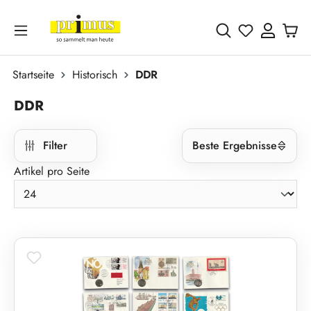
Zum Hauptinhalt springen
Du hast 0 
Startseite
Historisch
DDR
DDR
Filter
Beste Ergebnisse
Artikel pro Seite