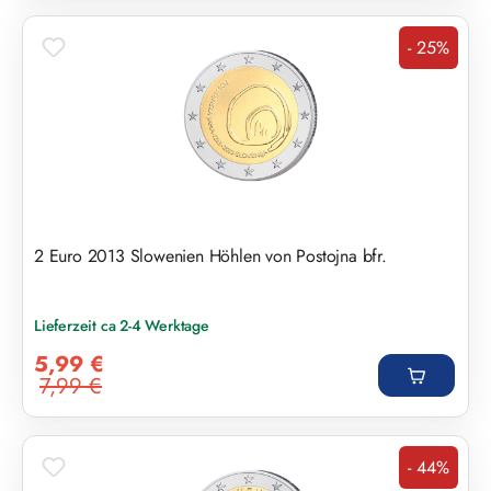
- 25%
Rabatt
2 Euro 2013 Slowenien Höhlen von Postojna bfr.
Lieferzeit ca 2-4 Werktage
Verkaufspreis:
5,99 €
7,99 €
Regulärer Preis:
- 44%
Rabatt