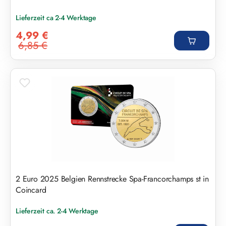
Lieferzeit ca 2-4 Werktage
Verkaufspreis:
4,99 €
6,85 €
Regulärer Preis:
2 Euro 2025 Belgien Rennstrecke Spa-Francorchamps st in
Coincard
Lieferzeit ca. 2-4 Werktage
Regulärer Preis: