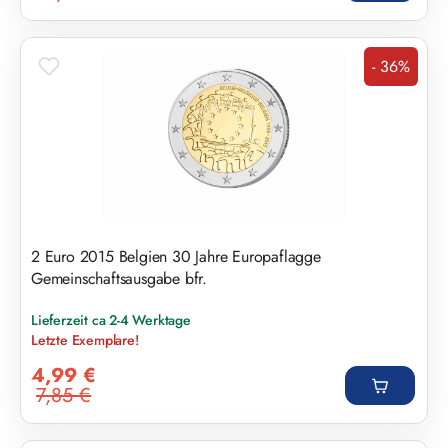
- 36%
Rabatt
2 Euro 2015 Belgien 30 Jahre Europaflagge
Gemeinschaftsausgabe bfr.
Lieferzeit ca 2-4 Werktage
Letzte Exemplare!
Verkaufspreis:
4,99 €
7,85 €
Regulärer Preis: