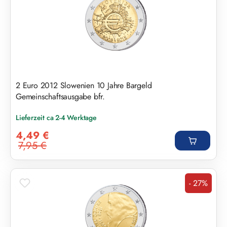
2 Euro 2012 Slowenien 10 Jahre Bargeld
Gemeinschaftsausgabe bfr.
Lieferzeit ca 2-4 Werktage
Verkaufspreis:
4,49 €
7,95 €
Regulärer Preis:
- 27%
Rabatt