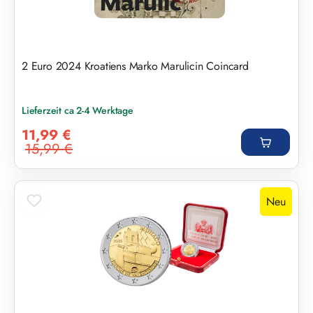
2 Euro 2024 Kroatiens Marko Marulicin Coincard
Lieferzeit ca 2-4 Werktage
Verkaufspreis:
11,99 €
15,99 €
Regulärer Preis:
Neu