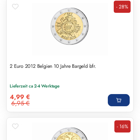
- 28%
Rabatt
2 Euro 2012 Belgien 10 Jahre Bargeld bfr.
Lieferzeit ca 2-4 Werktage
Verkaufspreis:
4,99 €
6,95 €
Regulärer Preis:
- 16%
Rabatt