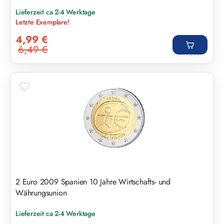
Lieferzeit ca 2-4 Werktage
Letzte Exemplare!
Verkaufspreis:
4,99 €
6,49 €
Regulärer Preis:
2 Euro 2009 Spanien 10 Jahre Wirtschafts- und
Währungsunion
Lieferzeit ca 2-4 Werktage
Regulärer Preis: