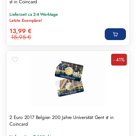
st in Coincard
Lieferzeit ca 2-4 Werktage
Letzte Exemplare!
Verkaufspreis:
13,99 €
15,95 €
Regulärer Preis:
- 41%
Rabatt
2 Euro 2017 Belgien 200 Jahre Universität Gent st in
Coincard