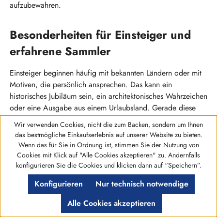
aufzubewahren.
Besonderheiten für Einsteiger und
erfahrene Sammler
Einsteiger beginnen häufig mit bekannten Ländern oder mit
Motiven, die persönlich ansprechen. Das kann ein
historisches Jubiläum sein, ein architektonisches Wahrzeichen
oder eine Ausgabe aus einem Urlaubsland. Gerade diese
persönliche Verbindung macht 2 Euro Münzen zu einem
Wir verwenden Cookies, nicht die zum Backen, sondern um Ihnen
Sammelgebiet, das schnell Freude bereitet.
das bestmögliche Einkaufserlebnis auf unserer Website zu bieten.
Wenn das für Sie in Ordnung ist, stimmen Sie der Nutzung von
Cookies mit Klick auf "Alle Cookies akzeptieren" zu. Andernfalls
Erfahrene Sammler achten oft stärker auf Vollständigkeit,
Werkzeugleiste anzeigen
konfigurieren Sie die Cookies und klicken dann auf “Speichern”.
Ausgabeform und Erhaltungsgrad. Sie vergleichen
Varianten, prüfen Münzzeichen und interessieren sich für
Konfigurieren
Nur technisch notwendige
offizielle Verpackungen. Auch die Frage, ob ein Stück aus
Alle Cookies akzeptieren
dem Umlauf stammt oder bankfrisch erhalten ist, spielt für
die Einordnung innerhalb einer Sammlung eine wichtige