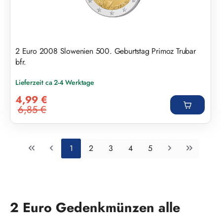
2 Euro 2008 Slowenien 500. Geburtstag Primoz Trubar
bfr.
Lieferzeit ca 2-4 Werktage
Verkaufspreis:
4,99 €
6,85 €
Regulärer Preis:
Seite
Seite
Seite
Seite
Seite
1
2
3
4
5
2 Euro Gedenkmünzen alle