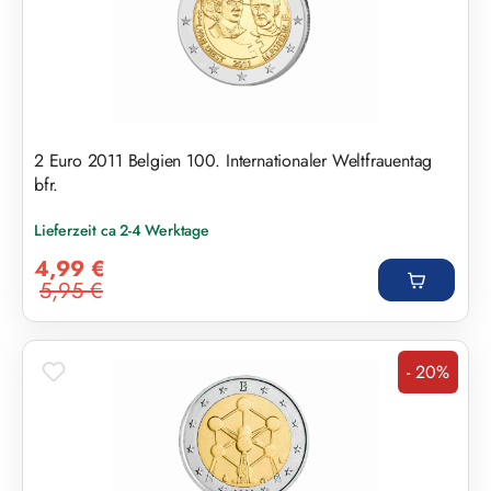
2 Euro 2011 Belgien 100. Internationaler Weltfrauentag
bfr.
Lieferzeit ca 2-4 Werktage
Verkaufspreis:
4,99 €
5,95 €
Regulärer Preis:
- 20%
Rabatt