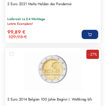
2 Euro 2021 Malta Helden der Pandemie
Lieferzeit ca 2-4 Werktage
Letzte Exemplare!
Verkaufspreis:
99,89 €
129,95 €
Regulärer Preis:
- 27%
Rabatt
2 Euro 2014 Belgien 100 Jahre Beginn I. Weltkrieg bfr.