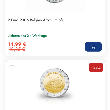
2 Euro 2006 Belgien Atomium bfr.
Lieferzeit ca 2-4 Werktage
Verkaufspreis:
14,99 €
18,85 €
Regulärer Preis:
- 23%
Rabatt