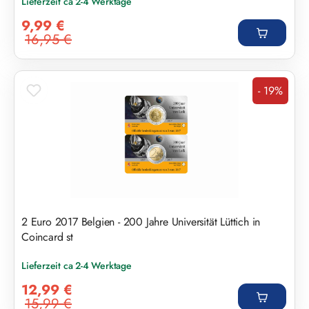
Lieferzeit ca 2-4 Werktage
Verkaufspreis:
9,99 €
16,95 €
Regulärer Preis:
- 19%
Rabatt
2 Euro 2017 Belgien - 200 Jahre Universität Lüttich in
Coincard st
Lieferzeit ca 2-4 Werktage
Verkaufspreis:
12,99 €
15,99 €
Regulärer Preis: