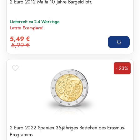
2 Euro 2012 Malta 10 Jahre Bargeld bfr.
Lieferzeit ca 2-4 Werktage
Letzte Exemplare!
Verkaufspreis:
5,49 €
5,99 €
Regulärer Preis:
- 23%
Rabatt
2 Euro 2022 Spanien 35-jähriges Bestehen des Erasmus-
Programms