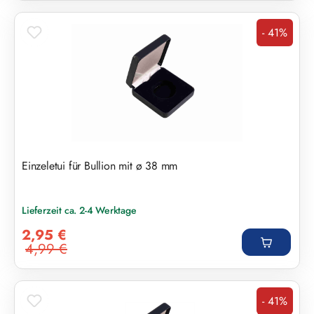
- 41%
Rabatt
Einzeletui für Bullion mit ø 38 mm
Lieferzeit ca. 2-4 Werktage
Verkaufspreis:
2,95 €
4,99 €
Regulärer Preis:
- 41%
Rabatt