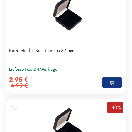
Einzeletui für Bullion mit ø 37 mm
Lieferzeit ca. 2-4 Werktage
Verkaufspreis:
2,95 €
4,99 €
Regulärer Preis:
- 40%
Rabatt