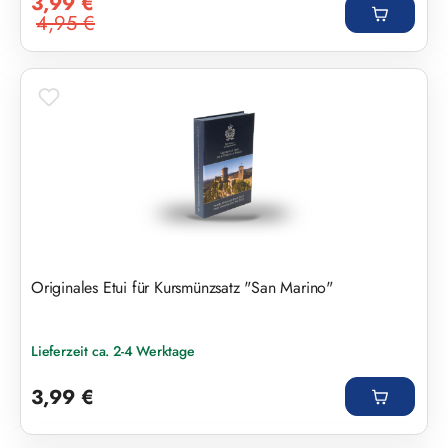
3,99 €
4,95 €
Regulärer Preis:
Originales Etui für Kursmünzsatz "San Marino"
Lieferzeit ca. 2-4 Werktage
Regulärer Preis:
3,99 €