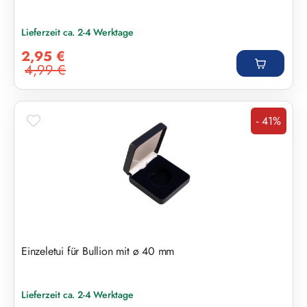
Lieferzeit ca. 2-4 Werktage
Verkaufspreis:
2,95 €
4,99 €
Regulärer Preis:
- 41%
Rabatt
Einzeletui für Bullion mit ø 40 mm
Lieferzeit ca. 2-4 Werktage