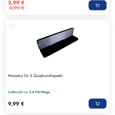
2,99 €
3,99 €
Regulärer Preis:
Münzetui für 5 Quadrum-Kapseln
Lieferzeit ca. 2-4 Werktage
Regulärer Preis:
9,99 €