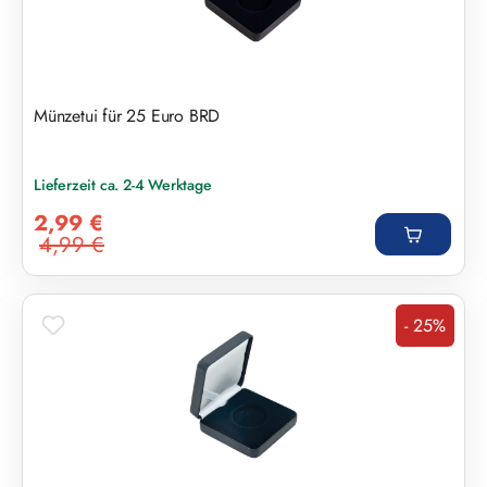
Münzetui für 25 Euro BRD
Lieferzeit ca. 2-4 Werktage
Verkaufspreis:
2,99 €
4,99 €
Regulärer Preis:
- 25%
Rabatt