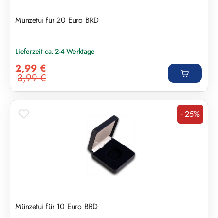
Münzetui für 20 Euro BRD
Lieferzeit ca. 2-4 Werktage
Verkaufspreis:
2,99 €
3,99 €
Regulärer Preis:
- 25%
Rabatt
Münzetui für 10 Euro BRD