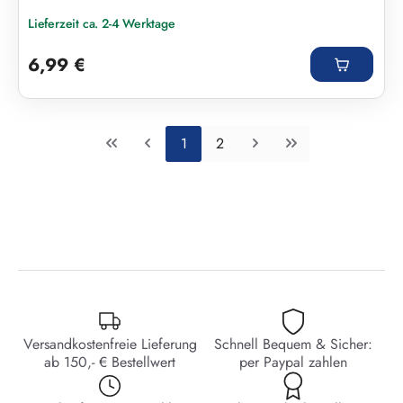
Lieferzeit ca. 2-4 Werktage
Regulärer Preis:
6,99 €
Seite
Seite
1
2
Versandkostenfreie Lieferung
Schnell Bequem & Sicher:
ab 150,- € Bestellwert
per Paypal zahlen