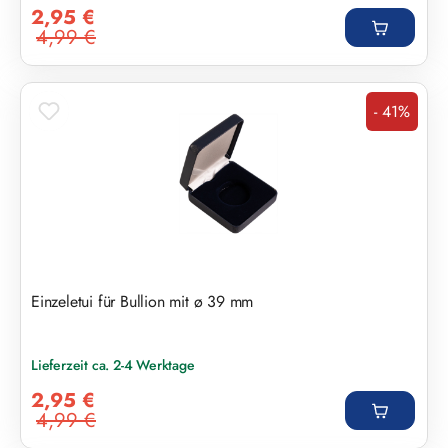
Verkaufspreis:
2,95 €
4,99 €
Regulärer Preis:
- 41%
Rabatt
Einzeletui für Bullion mit ø 39 mm
Lieferzeit ca. 2-4 Werktage
Verkaufspreis:
2,95 €
4,99 €
Regulärer Preis: