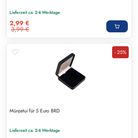
Lieferzeit ca. 2-4 Werktage
Verkaufspreis:
2,99 €
3,99 €
Regulärer Preis:
- 25%
Rabatt
Münzetui für 5 Euro BRD
Lieferzeit ca. 2-4 Werktage
Verkaufspreis: