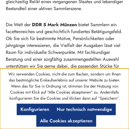
gleichzeitig Relikt eines vergangenen Staates und lebendiger
Bestandteil einer aktiven Sammlerszene.
Die Welt der
DDR 5 Mark Münzen
bietet Sammlern ein
facettenreiches und geschichtlich fundiertes Betätigungsfeld.
Ob Sie sich für bestimmte Motive, Persönlichkeiten oder
Jahrgänge interessieren, die Vielfalt der Ausgaben lässt viel
Raum für individuelle Schwerpunkte. Mit fachkundiger
Beratung und einer sorgfältig zusammengestellten Auswahl
unterstützen wir Sie gerne dabei, die passenden Stücke für
Ihre Sammlung zu finden. Nehmen Sie sich Zeit, in diesem
Wir verwenden Cookies, nicht die zum Backen, sondern um Ihnen
spannenden Kapitel deutscher Münzgeschichte zu stöbern.
das bestmögliche Einkaufserlebnis auf unserer Website zu bieten.
Wenn das für Sie in Ordnung ist, stimmen Sie der Nutzung von
Cookies mit Klick auf "Alle Cookies akzeptieren" zu. Andernfalls
Werkzeugleiste anzeigen
konfigurieren Sie die Cookies und klicken dann auf “Speichern”.
Konfigurieren
Nur technisch notwendige
Alle Cookies akzeptieren
Versandkostenfreie Lieferung
Schnell Bequem & Sicher: