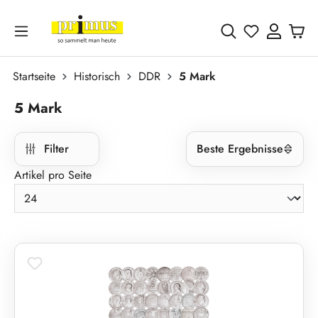
Zum Hauptinhalt springen
Du hast 0 
Startseite
Historisch
DDR
5 Mark
5 Mark
Filter
Beste Ergebnisse
Artikel pro Seite