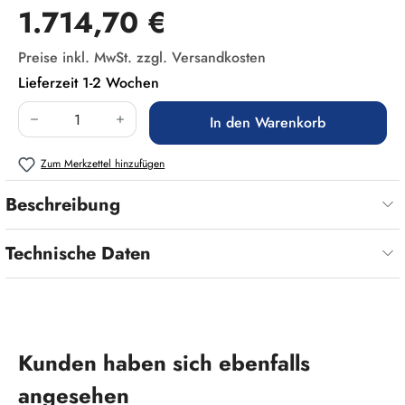
Regulärer Preis:
1.714,70 €
Preise inkl. MwSt. zzgl. Versandkosten
Lieferzeit 1-2 Wochen
Produkt Anzahl: Gib den gewünschten Wert ein
In den Warenkorb
Zum Merkzettel hinzufügen
Beschreibung
Technische Daten
Produktgalerie überspringen
Kunden haben sich ebenfalls
angesehen