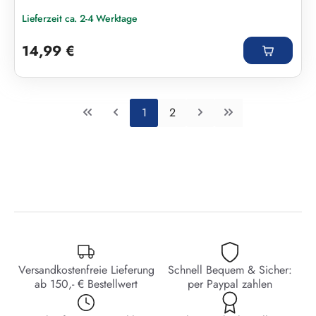
Lieferzeit ca. 2-4 Werktage
Regulärer Preis:
14,99 €
Seite
Seite
1
2
Versandkostenfreie Lieferung
Schnell Bequem & Sicher:
ab 150,- € Bestellwert
per Paypal zahlen