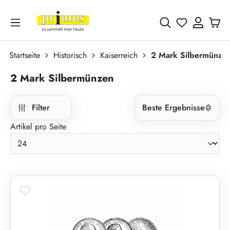
Zum Hauptinhalt springen
Du hast 0 
Startseite
Historisch
Kaiserreich
2 Mark Silbermünze
2 Mark Silbermünzen
Filter
Beste Ergebnisse
Artikel pro Seite