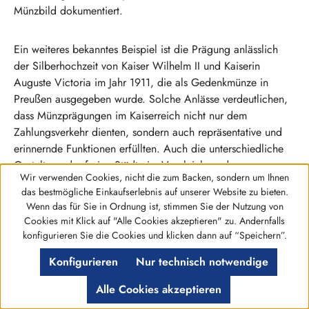
Münzbild dokumentiert.
Ein weiteres bekanntes Beispiel ist die Prägung anlässlich
der Silberhochzeit von Kaiser Wilhelm II und Kaiserin
Auguste Victoria im Jahr 1911, die als Gedenkmünze in
Preußen ausgegeben wurde. Solche Anlässe verdeutlichen,
dass Münzprägungen im Kaiserreich nicht nur dem
Zahlungsverkehr dienten, sondern auch repräsentative und
erinnernde Funktionen erfüllten. Auch die unterschiedliche
Gestaltung der freien Städte im Vergleich zu den
Wir verwenden Cookies, nicht die zum Backen, sondern um Ihnen
Königreichen zeigt, wie stark regionale Identität in der
das bestmögliche Einkaufserlebnis auf unserer Website zu bieten.
Münzgestaltung zum Ausdruck kam. Solche Details machen
Wenn das für Sie in Ordnung ist, stimmen Sie der Nutzung von
das Sammeln von 2 Mark Kaiserreich Silbermünzen zu einer
Cookies mit Klick auf "Alle Cookies akzeptieren" zu. Andernfalls
lebendigen Beschäftigung mit deutscher Geschichte.
Werkzeugleiste anzeigen
konfigurieren Sie die Cookies und klicken dann auf “Speichern”.
Konfigurieren
Nur technisch notwendige
Die Vielfalt an Herrschern, Bundesstaaten und Anlässen
macht die 2 Mark Kaiserreich Silbermünzen zu einem
Alle Cookies akzeptieren
facettenreichen Sammelgebiet, das historische Tiefe mit