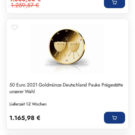
1.259,57 €
Regulärer Preis:
50 Euro 2021 Goldmünze Deutschland Pauke Prägestätte
unserer Wahl
Lieferzeit 1-2 Wochen
Regulärer Preis:
1.165,98 €