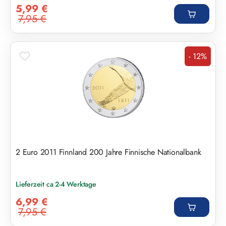
Verkaufspreis:
5,99 €
7,95 €
Regulärer Preis:
- 12%
Rabatt
2 Euro 2011 Finnland 200 Jahre Finnische Nationalbank
Lieferzeit ca 2-4 Werktage
Verkaufspreis:
6,99 €
7,95 €
Regulärer Preis: