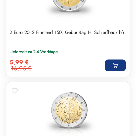
2 Euro 2012 Finnland 150. Geburtstag H. Schjerfbeck bfr
Lieferzeit ca 2-4 Werktage
Verkaufspreis:
5,99 €
16,95 €
Regulärer Preis: