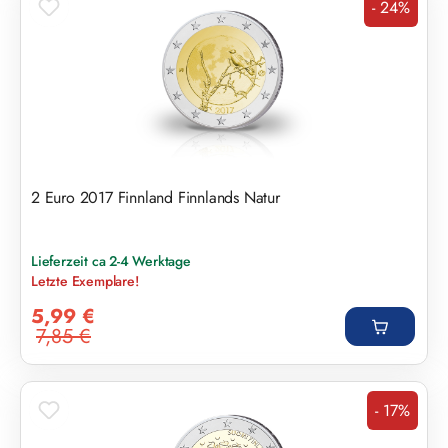
- 24%
Rabatt
2 Euro 2017 Finnland Finnlands Natur
Lieferzeit ca 2-4 Werktage
Letzte Exemplare!
Verkaufspreis:
5,99 €
7,85 €
Regulärer Preis:
- 17%
Rabatt