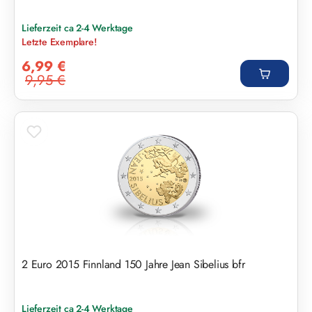
Lieferzeit ca 2-4 Werktage
Letzte Exemplare!
Verkaufspreis:
6,99 €
9,95 €
Regulärer Preis:
2 Euro 2015 Finnland 150 Jahre Jean Sibelius bfr
Lieferzeit ca 2-4 Werktage