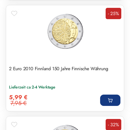
- 25%
Rabatt
2 Euro 2010 Finnland 150 Jahre Finnische Währung
Lieferzeit ca 2-4 Werktage
Verkaufspreis:
5,99 €
7,95 €
Regulärer Preis:
- 32%
Rabatt