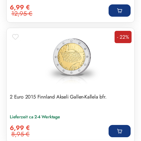
Verkaufspreis:
6,99 €
12,95 €
Regulärer Preis:
- 22%
Rabatt
2 Euro 2015 Finnland Akseli Gallen-Kallela bfr.
Lieferzeit ca 2-4 Werktage
Verkaufspreis:
6,99 €
8,95 €
Regulärer Preis: