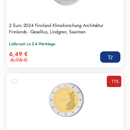
2 Euro 2024 Finnland Klimaforschung Architektur
Finnlands - Gesellius, Lindgren, Saarinen
Lieferzeit ca 2-4 Werktage
Verkaufspreis:
6,49 €
6,95 €
Regulärer Preis:
- 11%
Rabatt