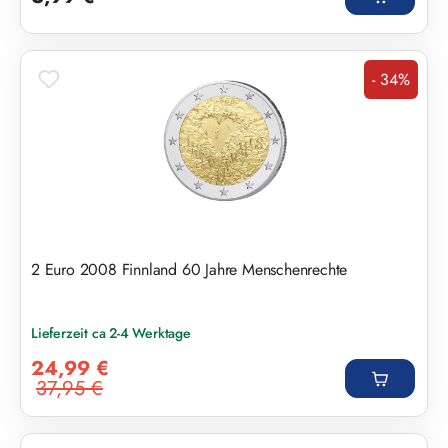
- 34%
Rabatt
2 Euro 2008 Finnland 60 Jahre Menschenrechte
Lieferzeit ca 2-4 Werktage
Verkaufspreis:
24,99 €
37,95 €
Regulärer Preis: