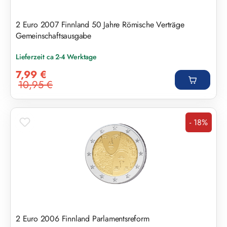
2 Euro 2007 Finnland 50 Jahre Römische Verträge
Gemeinschaftsausgabe
Lieferzeit ca 2-4 Werktage
Verkaufspreis:
7,99 €
10,95 €
Regulärer Preis:
- 18%
Rabatt
2 Euro 2006 Finnland Parlamentsreform