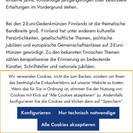
Erhaltungen im Vordergrund stehen.
Bei den 2-Euro-Gedenkmünzen Finnlands ist die thematische
Bandbreite groß. Finnland hat unter anderem kulturelle
Persönlichkeiten, gesellschaftliche Themen, politische
Jubiläen und europäische Gemeinschaftsanlässe auf 2-Euro-
Münzen gewürdigt. Zu den bekannten finnischen Themen
zählen beispielsweise die Erinnerung an bedeutende
Künstler, Schriftsteller und nationale Jubiläen.
Wir verwenden Cookies, nicht die zum Backen, sondern um Ihnen
das bestmögliche Einkaufserlebnis auf unserer Website zu bieten.
Auch gemeinsame europäische 2-Euro-Ausgaben sind für
Wenn das für Sie in Ordnung ist, stimmen Sie der Nutzung von
Finnland-Sammler interessant. Diese Münzen erscheinen in
Cookies mit Klick auf "Alle Cookies akzeptieren" zu. Andernfalls
mehreren Ländern zum gleichen Anlass, tragen aber jeweils
Werkzeugleiste anzeigen
konfigurieren Sie die Cookies und klicken dann auf “Speichern”.
die nationale Ausführung des Ausgabelandes. Dadurch
lassen sich finnische Stücke sowohl innerhalb einer
Konfigurieren
Nur technisch notwendige
Ländersammlung als auch in einer europaweiten Motivreihe
Alle Cookies akzeptieren
einordnen.