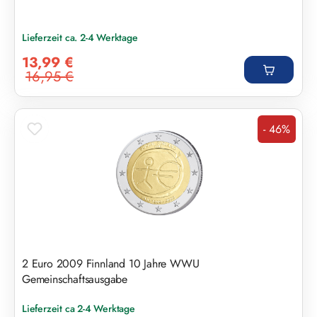
Lieferzeit ca. 2-4 Werktage
Verkaufspreis:
13,99 €
16,95 €
Regulärer Preis:
- 46%
Rabatt
2 Euro 2009 Finnland 10 Jahre WWU
Gemeinschaftsausgabe
Lieferzeit ca 2-4 Werktage