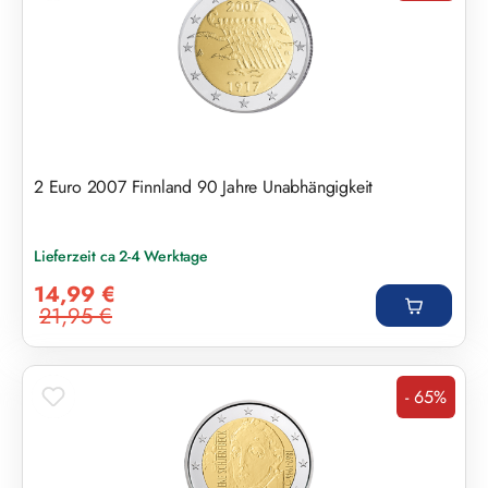
2 Euro 2007 Finnland 90 Jahre Unabhängigkeit
Lieferzeit ca 2-4 Werktage
Verkaufspreis:
14,99 €
21,95 €
Regulärer Preis:
- 65%
Rabatt