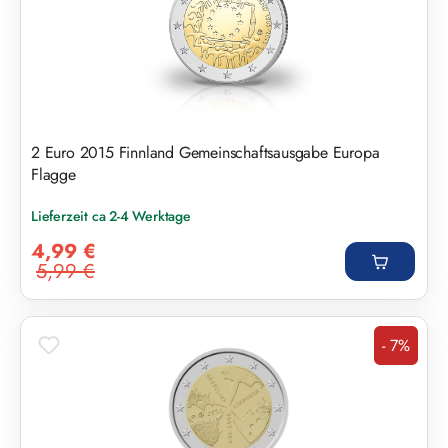
2 Euro 2015 Finnland Gemeinschaftsausgabe Europa
Flagge
Lieferzeit ca 2-4 Werktage
Verkaufspreis:
4,99 €
5,99 €
Regulärer Preis:
- 7%
Rabatt