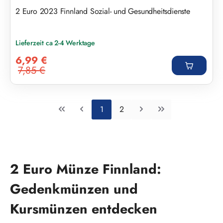
2 Euro 2023 Finnland Sozial- und Gesundheitsdienste
Lieferzeit ca 2-4 Werktage
Verkaufspreis:
6,99 €
7,85 €
Regulärer Preis:
Seite
Seite
1
2
2 Euro Münze Finnland:
Gedenkmünzen und
Kursmünzen entdecken