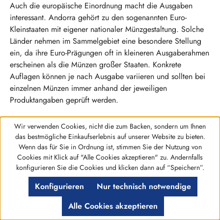
Auch die europäische Einordnung macht die Ausgaben
interessant. Andorra gehört zu den sogenannten Euro-
Kleinstaaten mit eigener nationaler Münzgestaltung. Solche
Länder nehmen im Sammelgebiet eine besondere Stellung
ein, da ihre Euro-Prägungen oft in kleineren Ausgaberahmen
erscheinen als die Münzen großer Staaten. Konkrete
Auflagen können je nach Ausgabe variieren und sollten bei
einzelnen Münzen immer anhand der jeweiligen
Produktangaben geprüft werden.
Wir verwenden Cookies, nicht die zum Backen, sondern um Ihnen
Worauf Sie beim Sammeln achten
das bestmögliche Einkaufserlebnis auf unserer Website zu bieten.
können
Wenn das für Sie in Ordnung ist, stimmen Sie der Nutzung von
Cookies mit Klick auf "Alle Cookies akzeptieren" zu. Andernfalls
Werkzeugleiste anzeigen
konfigurieren Sie die Cookies und klicken dann auf “Speichern”.
Beim Aufbau einer Sammlung von 2 Euro Münzen Andorra
lohnt sich ein klarer Blick auf das eigene Sammelziel.
Konfigurieren
Nur technisch notwendige
Möchten Sie alle Jahrgänge der regulären Umlaufmünze
erfassen, nur Gedenkmünzen sammeln oder Andorra als Teil
Alle Cookies akzeptieren
einer größeren Euro-Ländersammlung integrieren? Eine