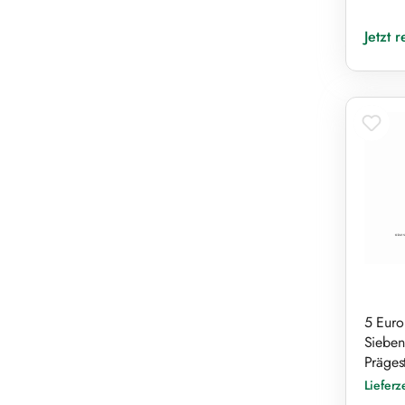
Reguläre
Jetzt 
5 Euro
Sieben
Präges
Lieferz
Verkaufs