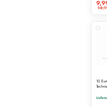
9,9
14,9
Reguläre
10 Eur
Technis
Lieferz