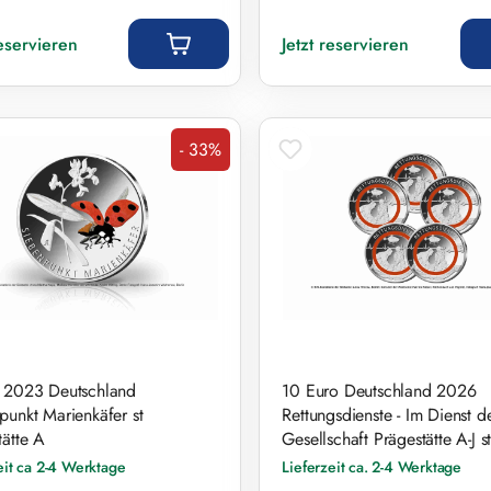
r Preis:
Regulärer Preis:
reservieren
Jetzt reservieren
- 33%
Rabatt
 2023 Deutschland
10 Euro Deutschland 2026
punkt Marienkäfer st
Rettungsdienste - Im Dienst d
tätte A
Gesellschaft Prägestätte A-J s
eit ca 2-4 Werktage
Lieferzeit ca. 2-4 Werktage
preis:
Regulärer Preis: