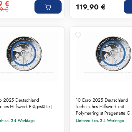
9 €
119,90 €
9 €
r Preis:
o 2025 Deutschland
10 Euro 2025 Deutschland
ches Hilfswerk Prägestätte J
Technisches Hilfswerk mit
Polymerring st Prägestätte G
eit ca. 2-4 Werktage
Lieferzeit ca. 2-4 Werktage