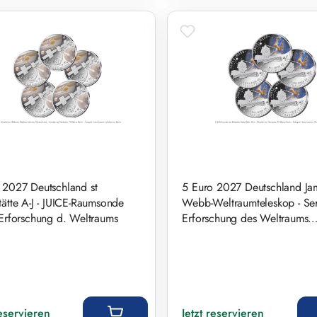
 2027 Deutschland st
5 Euro 2027 Deutschland Ja
tätte A-J - JUICE-Raumsonde
Webb-Weltraumteleskop - Ser
 Erforschung d. Weltraums
Erforschung des Weltraums
Prägestätten A-J
r Preis:
Regulärer Preis:
reservieren
Jetzt reservieren