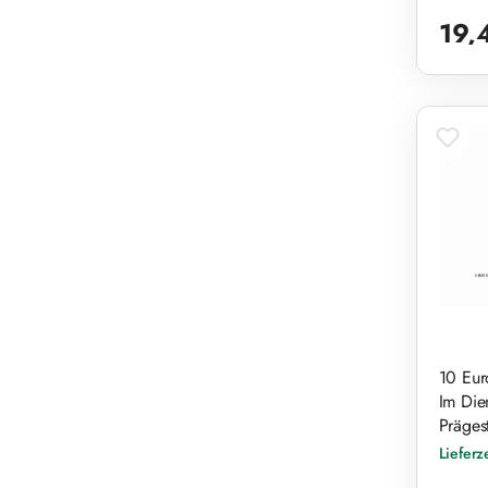
Reguläre
19,
10 Eur
Im Dien
Prägest
Lieferz
Reguläre