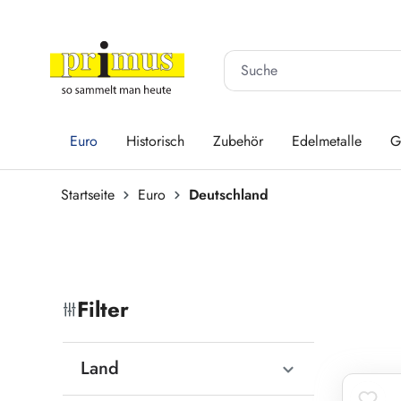
 Hauptinhalt springen
Zur Suche springen
Zur Hauptnavigation springen
Euro
Historisch
Zubehör
Edelmetalle
G
Startseite
Euro
Deutschland
Filter
Land