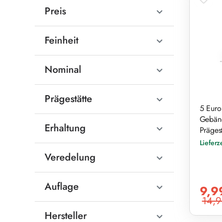
Preis
Feinheit
Nominal
Prägestätte
5 Euro
Gebänd
Erhaltung
Prägest
Lieferz
Veredelung
Auflage
Verkaufs
9,9
14,9
Reguläre
Hersteller