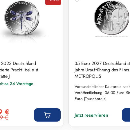
Rabatt
 2023 Deutschland
35 Euro 2027 Deutschland st
erte Prachtlibelle st
Jahre Uraufführung des Films
ätte J
METROPOLIS
eit ca 2-4 Werktage
Voraussichtlicher Kaufpreis nac
Veröffentlichung: 35,00 Euro fü
Euro (Tauschpreis)
preis:
Regulärer Preis:
9 €
Jetzt reservieren
9 €
r Preis: