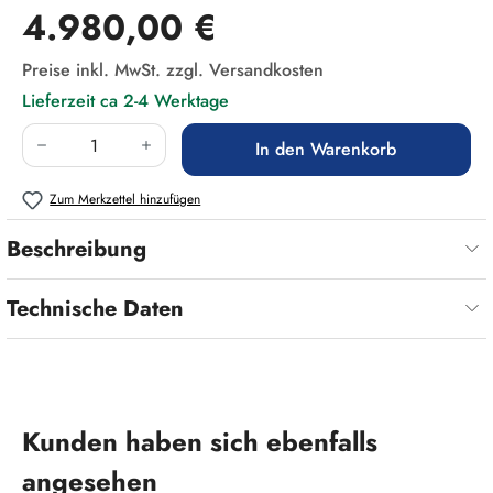
Regulärer Preis:
4.980,00 €
Preise inkl. MwSt. zzgl. Versandkosten
Lieferzeit ca 2-4 Werktage
Produkt Anzahl: Gib den gewünschten Wert ein
In den Warenkorb
Zum Merkzettel hinzufügen
Beschreibung
Technische Daten
Produktgalerie überspringen
Kunden haben sich ebenfalls
angesehen