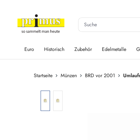
 Hauptinhalt springen
Zur Suche springen
Zur Hauptnavigation springen
Euro
Historisch
Zubehör
Edelmetalle
G
Startseite
Münzen
BRD vor 2001
Umlauf
Bildergalerie überspringen