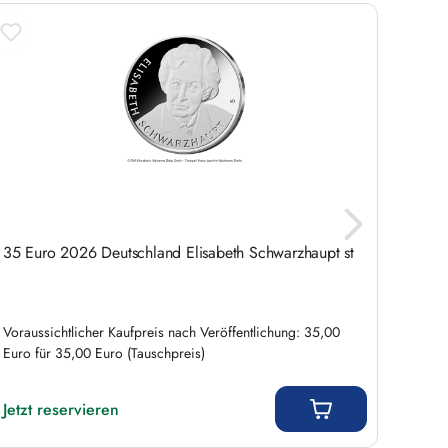
35 Euro 2026 Deutschland Elisabeth Schwarzhaupt st
Deuts
Liefer
Voraussichtlicher Kaufpreis nach Veröffentlichung: 35,00
Euro für 35,00 Euro (Tauschpreis)
Regulärer Preis:
Regulär
2,5
Jetzt reservieren