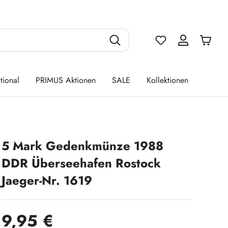
Du hast 0 Produ
tional
PRIMUS Aktionen
SALE
Kollektionen
5 Mark Gedenkmünze 1988
DDR Überseehafen Rostock
Jaeger-Nr. 1619
Regulärer Preis:
9,95 €