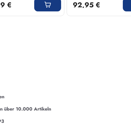
9 €
92,95 €
en
on über 10.000 Artikeln
93