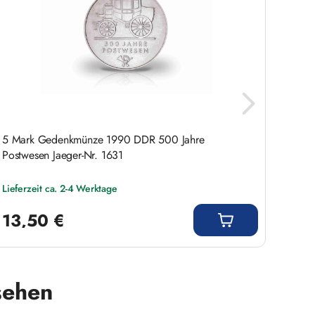
5 Mark Gedenkmünze 1990 DDR 500 Jahre
5 Mar
Postwesen Jaeger-Nr. 1631
Mühlh
Lieferzeit ca. 2-4 Werktage
Liefer
Regulärer Preis:
Regulär
13,50 €
9,9
sehen