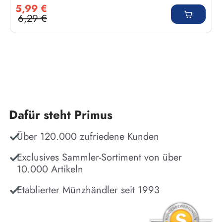
Verkaufspreis:
5,99 €
6,29 €
Regulärer Preis:
Dafür steht Primus
Über 120.000 zufriedene Kunden
Exclusives Sammler-Sortiment von über
10.000 Artikeln
Etablierter Münzhändler seit 1993