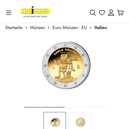
Zum Hauptinhalt springen
Du hast 0 
Startseite
Münzen
Euro Münzen - EU
Italien
Bildergalerie überspringen