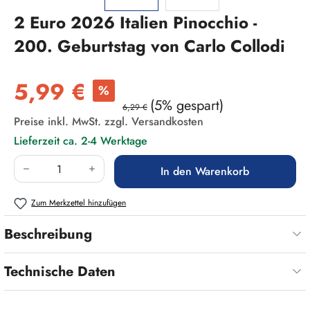
2 Euro 2026 Italien Pinocchio -
200. Geburtstag von Carlo Collodi
Verkaufspreis:
5,99 €
%
(5% gespart)
6,29 €
Preise inkl. MwSt. zzgl. Versandkosten
Lieferzeit ca. 2-4 Werktage
Produkt Anzahl: Gib den gewünschten Wert ein
In den Warenkorb
Zum Merkzettel hinzufügen
Beschreibung
Technische Daten