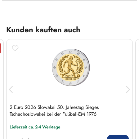
Produktgalerie überspringen
Kunden kauften auch
att
2 Euro 2026 Slowakei 50. Jahrestag Sieges
Tschechoslowakei bei der Fußball-EM 1976
Lieferzeit ca. 2-4 Werktage
Regulärer Preis: