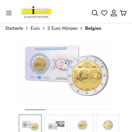
Zum Hauptinhalt springen
Du hast 0 
Startseite
Euro
2 Euro Münzen
Belgien
Bildergalerie überspringen