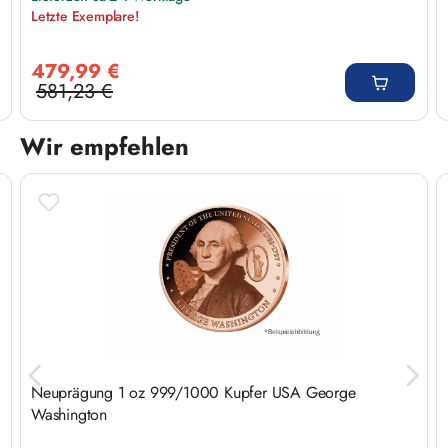
Letzte Exemplare!
Verkaufspreis:
479,99 €
581,23 €
Regulärer Preis:
Wir empfehlen
Produktgalerie überspringen
Neuprägung 1 oz 999/1000 Kupfer USA George
Washington