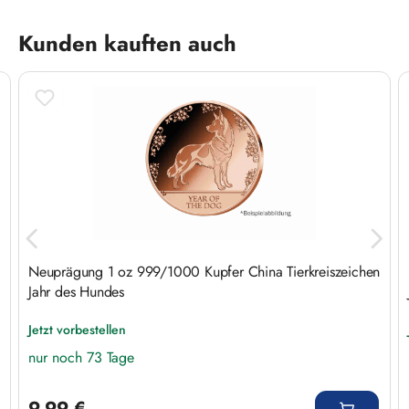
Produktgalerie überspringen
Kunden kauften auch
n
Neuprägung 1 oz 999/1000 Kupfer China Tierkreiszeichen
Jahr des Hundes
Jetzt vorbestellen
nur noch 73 Tage
Regulärer Preis:
9,99 €