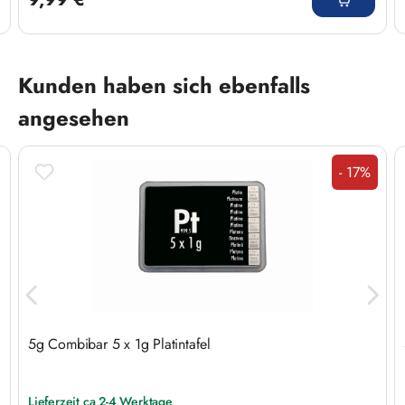
Produktgalerie überspringen
Kunden haben sich ebenfalls
angesehen
- 17%
Rabatt
n
5g Combibar 5 x 1g Platintafel
Lieferzeit ca 2-4 Werktage