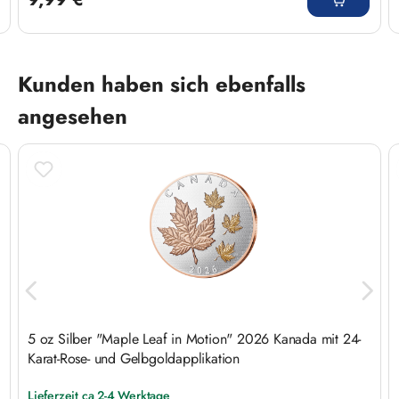
Produktgalerie überspringen
Kunden haben sich ebenfalls
angesehen
5 oz Silber "Maple Leaf in Motion" 2026 Kanada mit 24-
Karat-Rose- und Gelbgoldapplikation
Lieferzeit ca 2-4 Werktage