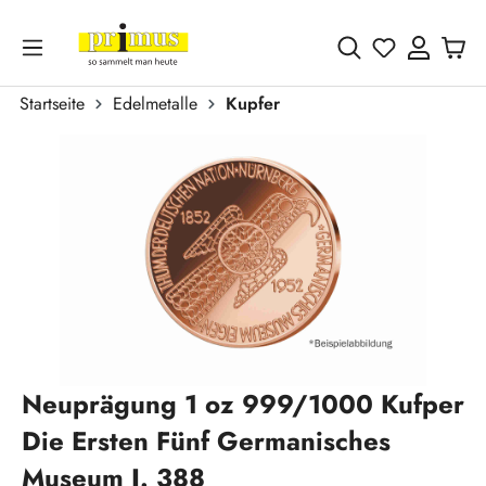
Zum Hauptinhalt springen
Du hast 0 
Startseite
Edelmetalle
Kupfer
Bildergalerie überspringen
Neuprägung 1 oz 999/1000 Kufper
Die Ersten Fünf Germanisches
Museum J. 388