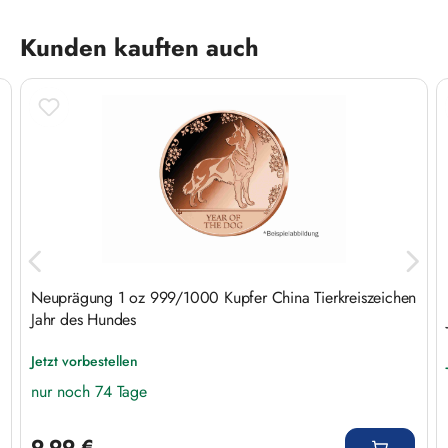
Produktgalerie überspringen
Kunden kauften auch
n
Neuprägung 1 oz 999/1000 Kupfer China Tierkreiszeichen
Jahr des Hundes
Jetzt vorbestellen
nur noch 74 Tage
Regulärer Preis:
9,99 €