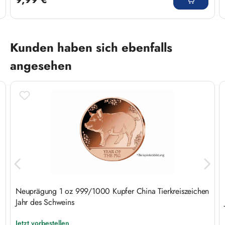
Produktgalerie überspringen
Kunden haben sich ebenfalls
angesehen
Neuprägung 1 oz 999/1000 Kupfer China Tierkreiszeichen
Jahr des Schweins
Jetzt vorbestellen