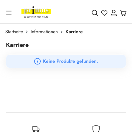
Zum Hauptinhalt springen
Du hast 0 
Startseite
Informationen
Karriere
Karriere
Keine Produkte gefunden.