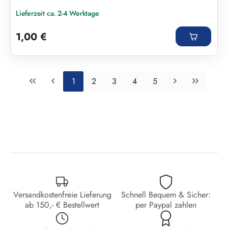
Lieferzeit ca. 2-4 Werktage
Regulärer Preis:
1,00 €
Seite
Seite
Seite
Seite
Seite
1
2
3
4
5
Versandkostenfreie Lieferung
Schnell Bequem & Sicher:
ab 150,- € Bestellwert
per Paypal zahlen