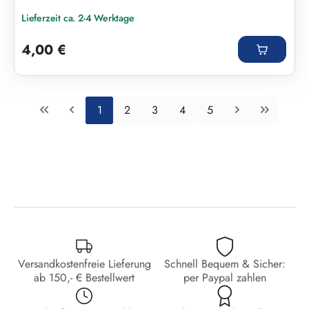
Lieferzeit ca. 2-4 Werktage
Regulärer Preis:
4,00 €
Seite
Seite
Seite
Seite
Seite
1
2
3
4
5
Versandkostenfreie Lieferung
Schnell Bequem & Sicher:
ab 150,- € Bestellwert
per Paypal zahlen