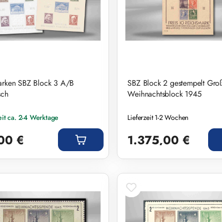
arken SBZ Block 3 A/B
SBZ Block 2 gestempelt Gro
sch
Weihnachtsblock 1945
eit ca. 2-4 Werktage
Lieferzeit 1-2 Wochen
r Preis:
Regulärer Preis:
00 €
1.375,00 €