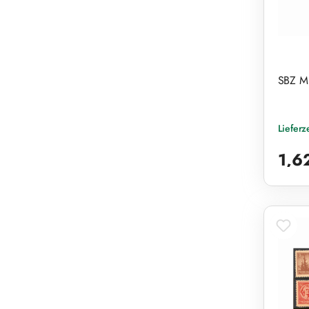
SBZ Mi
Lieferz
Reguläre
1,6