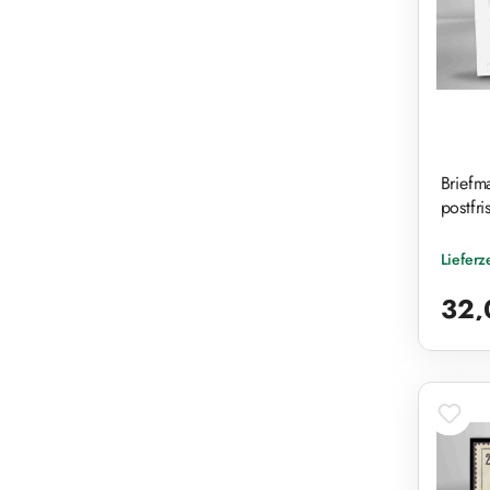
Briefm
postfri
Lieferz
Reguläre
32,