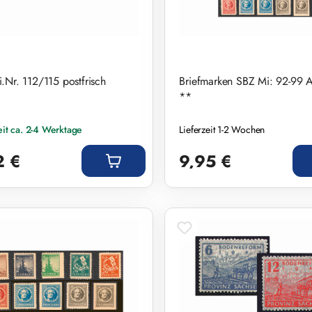
.Nr. 112/115 postfrisch
Briefmarken SBZ Mi: 92-99 
**
eit ca. 2-4 Werktage
Lieferzeit 1-2 Wochen
r Preis:
Regulärer Preis:
2 €
9,95 €