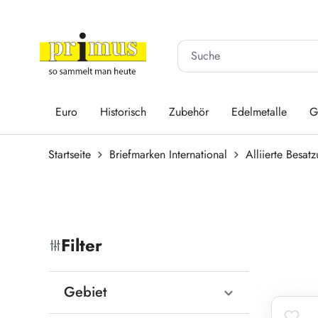
 Hauptinhalt springen
Zur Suche springen
Zur Hauptnavigation springen
Euro
Historisch
Zubehör
Edelmetalle
G
Startseite
Briefmarken International
Alliierte Besat
Filter
Gebiet