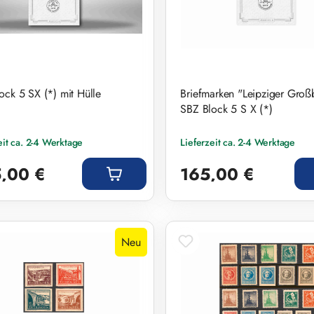
ock 5 SX (*) mit Hülle
Briefmarken "Leipziger Groß
SBZ Block 5 S X (*)
eit ca. 2-4 Werktage
Lieferzeit ca. 2-4 Werktage
r Preis:
Regulärer Preis:
,00 €
165,00 €
Neu