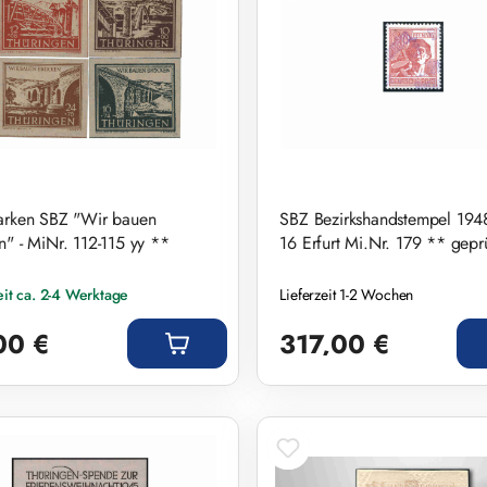
arken SBZ "Wir bauen
SBZ Bezirkshandstempel 1948
n" - MiNr. 112-115 yy **
16 Erfurt Mi.Nr. 179 ** geprü
eit ca. 2-4 Werktage
Lieferzeit 1-2 Wochen
r Preis:
Regulärer Preis:
00 €
317,00 €