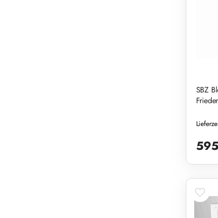
SBZ Bl
Friede
Lieferz
Reguläre
595