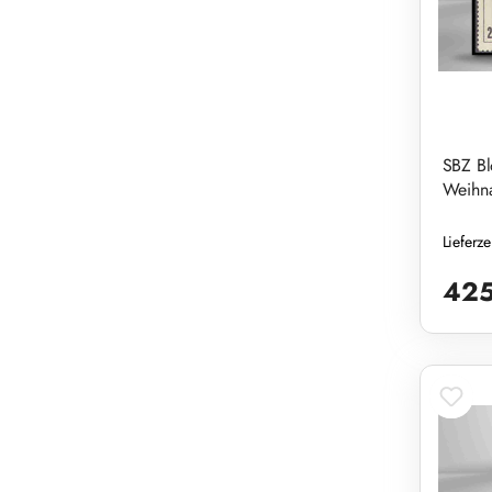
SBZ Bl
Weihna
Lieferz
Reguläre
425