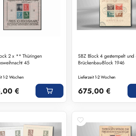
ock 2 x ** Thüringen
SBZ Block 4 gestempelt und 
nsweihnacht 45
Brückenbau-Block 1946
eit 1-2 Wochen
Lieferzeit 1-2 Wochen
r Preis:
Regulärer Preis:
,00 €
675,00 €