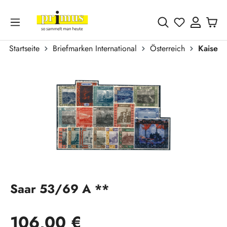
Zum Hauptinhalt springen
Du hast 0 
Startseite
Briefmarken International
Österreich
Kaiser
Bildergalerie überspringen
Saar 53/69 A **
Regulärer Preis:
106,00 €