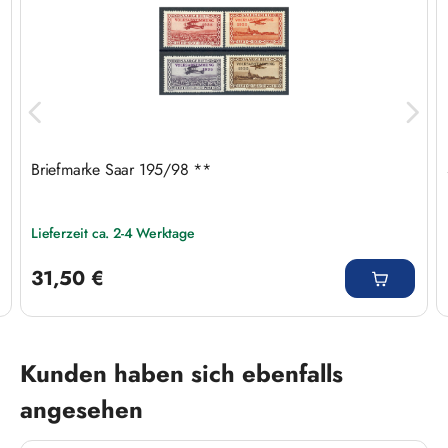
Briefmarke Saar 195/98 **
Lieferzeit ca. 2-4 Werktage
Regulärer Preis:
31,50 €
Produktgalerie überspringen
Kunden haben sich ebenfalls
angesehen