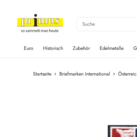
 Hauptinhalt springen
Zur Suche springen
Zur Hauptnavigation springen
Euro
Historisch
Zubehör
Edelmetalle
G
Startseite
Briefmarken International
Österrei
Bildergalerie überspringen