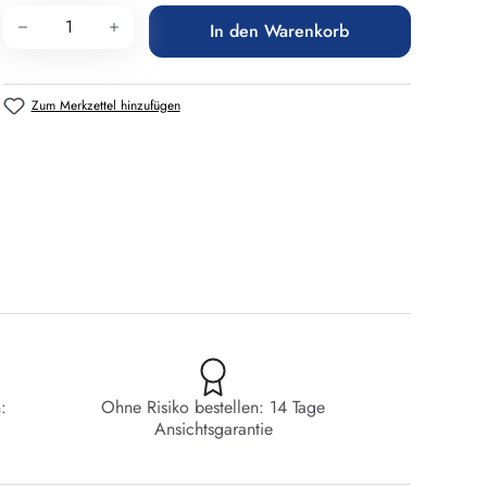
Produkt Anzahl: Gib den gewünschten Wert 
In den Warenkorb
Zum Merkzettel hinzufügen
:
Ohne Risiko bestellen: 14 Tage
Ansichtsgarantie