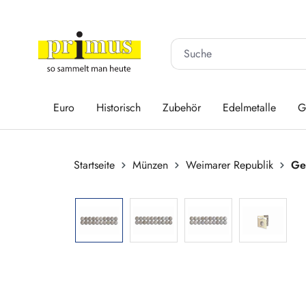
 Hauptinhalt springen
Zur Suche springen
Zur Hauptnavigation springen
Euro
Historisch
Zubehör
Edelmetalle
G
Startseite
Münzen
Weimarer Republik
Ge
Bildergalerie überspringen