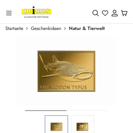
Zum Hauptinhalt springen
Du hast 0 
Startseite
Geschenkideen
Natur & Tierwelt
Bildergalerie überspringen