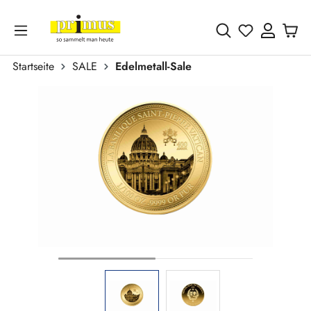
Zum Hauptinhalt springen
Du hast 0 
Startseite
SALE
Edelmetall-Sale
Bildergalerie überspringen