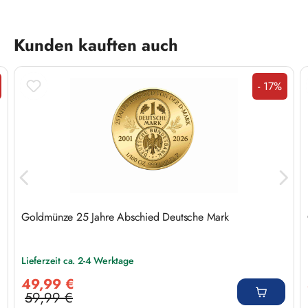
Produktgalerie überspringen
Kunden kauften auch
- 17%
t
Rabatt
Goldmünze 25 Jahre Abschied Deutsche Mark
Lieferzeit ca. 2-4 Werktage
Verkaufspreis:
49,99 €
59,99 €
Regulärer Preis: