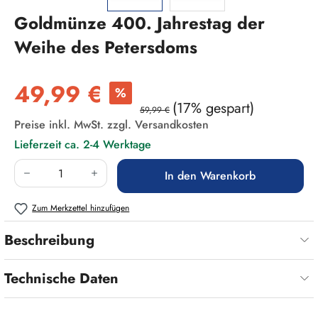
Goldmünze 400. Jahrestag der
Weihe des Petersdoms
Verkaufspreis:
49,99 €
%
(17% gespart)
59,99 €
Preise inkl. MwSt. zzgl. Versandkosten
Lieferzeit ca. 2-4 Werktage
Produkt Anzahl: Gib den gewünschten Wert ein
In den Warenkorb
Zum Merkzettel hinzufügen
Beschreibung
Technische Daten