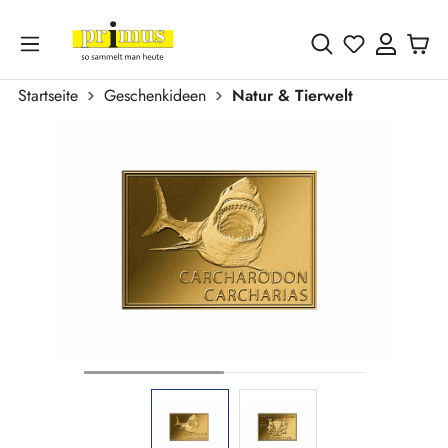
Zum Hauptinhalt springen
Du hast 0 
Startseite
Geschenkideen
Natur & Tierwelt
Bildergalerie überspringen