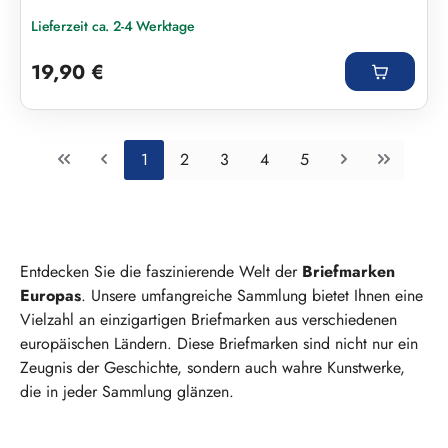
Lieferzeit ca. 2-4 Werktage
Regulärer Preis:
19,90 €
Seite
Seite
Seite
Seite
Seite
1
2
3
4
5
Entdecken Sie die faszinierende Welt der
Briefmarken
Europas
. Unsere umfangreiche Sammlung bietet Ihnen eine
Vielzahl an einzigartigen Briefmarken aus verschiedenen
europäischen Ländern. Diese Briefmarken sind nicht nur ein
Zeugnis der Geschichte, sondern auch wahre Kunstwerke,
die in jeder Sammlung glänzen.