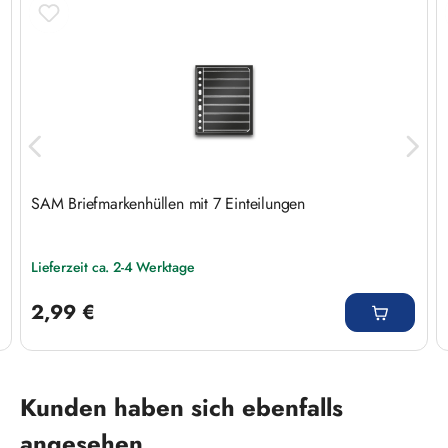
SAM Briefmarkenhüllen mit 7 Einteilungen
Lieferzeit ca. 2-4 Werktage
Regulärer Preis:
2,99 €
Produktgalerie überspringen
Kunden haben sich ebenfalls
angesehen