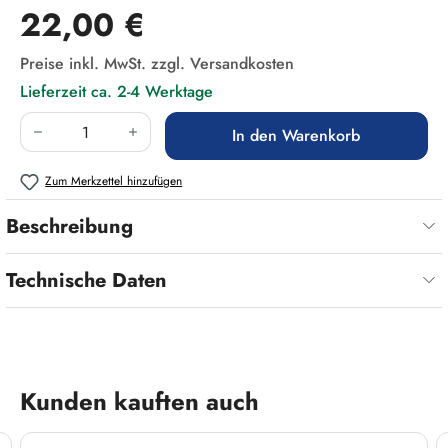
Regulärer Preis:
22,00 €
Preise inkl. MwSt. zzgl. Versandkosten
Lieferzeit ca. 2-4 Werktage
Produkt Anzahl: Gib den gewünschten Wert ein
In den Warenkorb
Zum Merkzettel hinzufügen
Beschreibung
Technische Daten
Produktgalerie überspringen
Kunden kauften auch