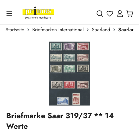
Zum Hauptinhalt springen
Du hast 0 
Startseite
Briefmarken International
Saarland
Saarland
Bildergalerie überspringen
Briefmarke Saar 319/37 ** 14
Werte