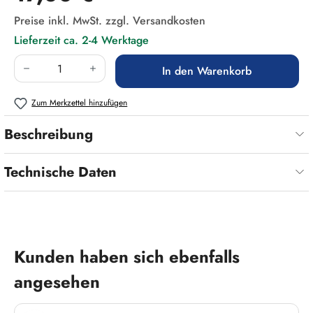
Preise inkl. MwSt. zzgl. Versandkosten
Lieferzeit ca. 2-4 Werktage
Produkt Anzahl: Gib den gewünschten Wert ein
In den Warenkorb
Zum Merkzettel hinzufügen
Beschreibung
Technische Daten
Produktgalerie überspringen
Kunden haben sich ebenfalls
angesehen