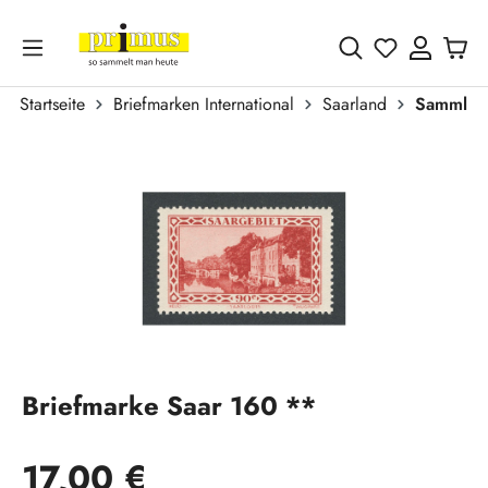
Zum Hauptinhalt springen
Du hast 0 
Startseite
Briefmarken International
Saarland
Sammlun
Bildergalerie überspringen
Briefmarke Saar 160 **
Regulärer Preis:
17,00 €