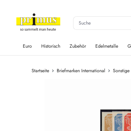
 Hauptinhalt springen
Zur Suche springen
Zur Hauptnavigation springen
Euro
Historisch
Zubehör
Edelmetalle
G
Startseite
Briefmarken International
Sonstige
Bildergalerie überspringen