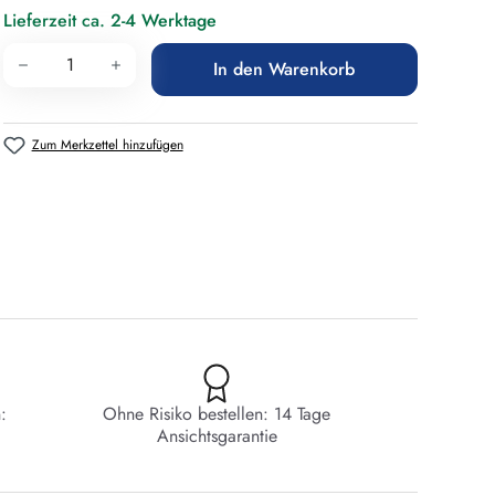
Lieferzeit ca. 2-4 Werktage
Produkt Anzahl: Gib den gewünschten Wert 
In den Warenkorb
Zum Merkzettel hinzufügen
:
Ohne Risiko bestellen: 14 Tage
Ansichtsgarantie