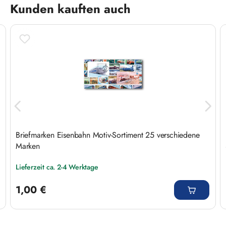
Produktgalerie überspringen
Kunden kauften auch
Briefmarken Eisenbahn Motiv-Sortiment 25 verschiedene
Marken
Lieferzeit ca. 2-4 Werktage
Regulärer Preis:
1,00 €