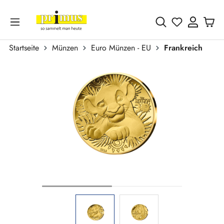
Zum Hauptinhalt springen
Du hast 0 
Startseite
Münzen
Euro Münzen - EU
Frankreich
Bildergalerie überspringen