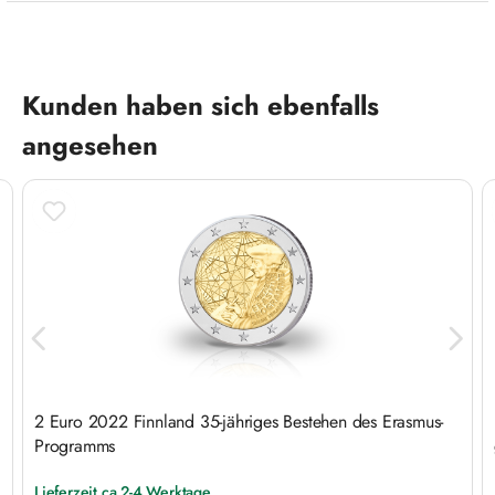
Produktgalerie überspringen
Kunden haben sich ebenfalls
angesehen
2 Euro 2022 Finnland 35-jähriges Bestehen des Erasmus-
Programms
Lieferzeit ca 2-4 Werktage