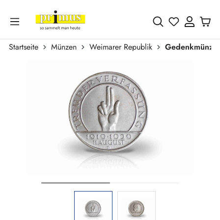
Zum Hauptinhalt springen
Du hast 0 
Startseite
Münzen
Weimarer Republik
Gedenkmünze
Bildergalerie überspringen