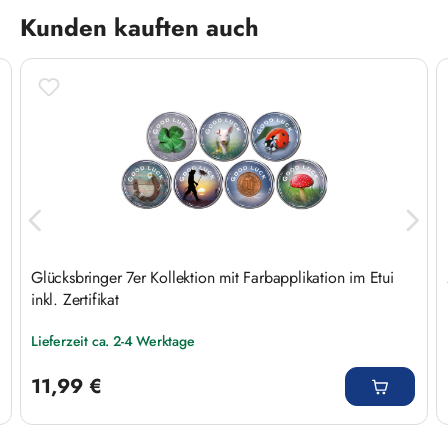
Produktgalerie überspringen
Kunden kauften auch
Glücksbringer 7er Kollektion mit Farbapplikation im Etui
inkl. Zertifikat
Lieferzeit ca. 2-4 Werktage
Regulärer Preis:
11,99 €