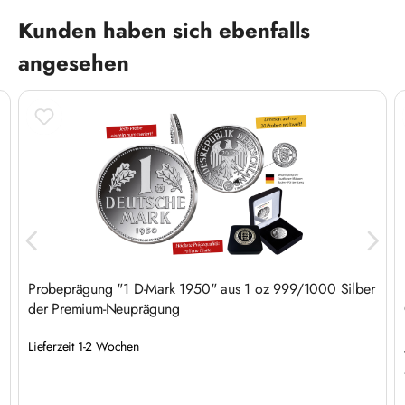
Produktgalerie überspringen
Kunden haben sich ebenfalls
angesehen
Probeprägung "1 D-Mark 1950" aus 1 oz 999/1000 Silber
der Premium-Neuprägung
Lieferzeit 1-2 Wochen
Regulärer Preis: