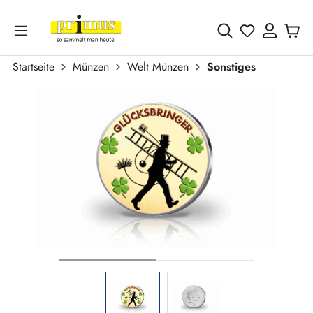
Zum Hauptinhalt springen
Du hast 0 
Startseite
Münzen
Welt Münzen
Sonstiges
Bildergalerie überspringen