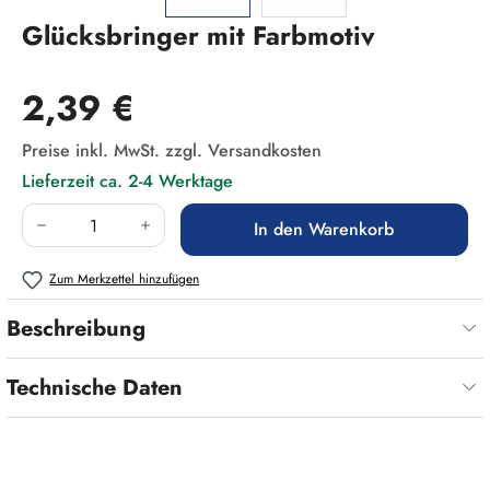
Glücksbringer mit Farbmotiv
Regulärer Preis:
2,39 €
Preise inkl. MwSt. zzgl. Versandkosten
Lieferzeit ca. 2-4 Werktage
Produkt Anzahl: Gib den gewünschten Wert ein
In den Warenkorb
Zum Merkzettel hinzufügen
Beschreibung
Technische Daten