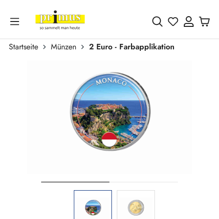
Zum Hauptinhalt springen
Du hast 0 
Startseite
Münzen
2 Euro - Farbapplikation
Bildergalerie überspringen