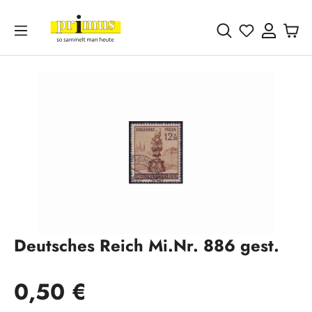
Zum Hauptinhalt springen
Du hast 0 
Bildergalerie überspringen
Deutsches Reich Mi.Nr. 886 gest.
Regulärer Preis:
0,50 €