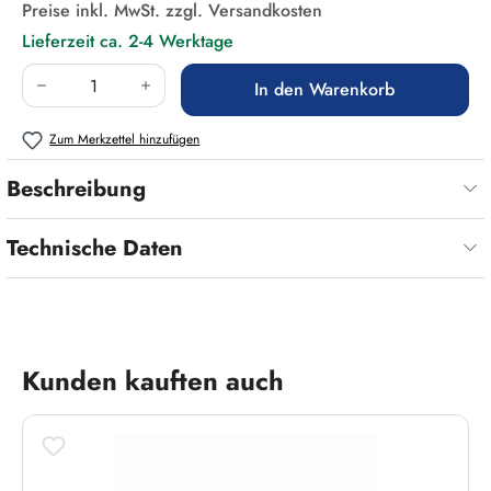
Preise inkl. MwSt. zzgl. Versandkosten
Lieferzeit ca. 2-4 Werktage
Produkt Anzahl: Gib den gewünschten Wert ein
In den Warenkorb
Zum Merkzettel hinzufügen
Beschreibung
Technische Daten
Produktgalerie überspringen
Kunden kauften auch