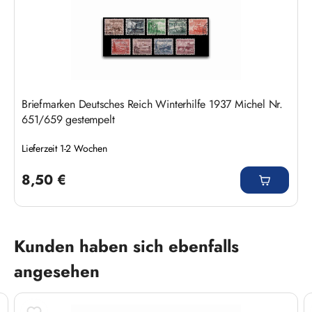
Briefmarken Deutsches Reich Winterhilfe 1937 Michel Nr.
651/659 gestempelt
Lieferzeit 1-2 Wochen
Regulärer Preis:
8,50 €
Produktgalerie überspringen
Kunden haben sich ebenfalls
angesehen