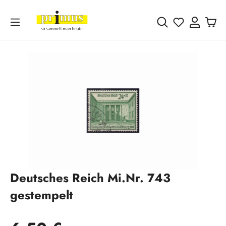
Zum Hauptinhalt springen
Du hast 0 
Bildergalerie überspringen
Deutsches Reich Mi.Nr. 743
gestempelt
Regulärer Preis: