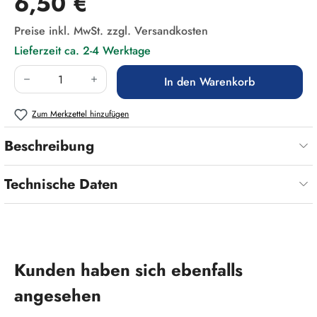
6,50 €
Preise inkl. MwSt. zzgl. Versandkosten
Lieferzeit ca. 2-4 Werktage
Produkt Anzahl: Gib den gewünschten Wert ein
In den Warenkorb
Zum Merkzettel hinzufügen
Beschreibung
Technische Daten
Produktgalerie überspringen
Kunden haben sich ebenfalls
angesehen