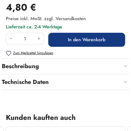
Regulärer Preis:
4,80 €
Preise inkl. MwSt. zzgl. Versandkosten
Lieferzeit ca. 2-4 Werktage
Produkt Anzahl: Gib den gewünschten Wert ein
In den Warenkorb
Zum Merkzettel hinzufügen
Beschreibung
Technische Daten
Produktgalerie überspringen
Kunden kauften auch