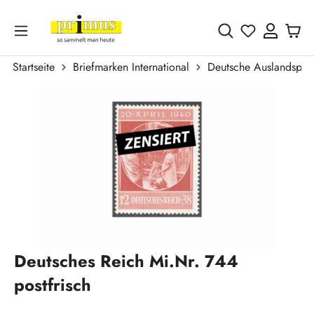
Zum Hauptinhalt springen
Du hast 0 
Startseite
Briefmarken International
Deutsche Auslandspos
Bildergalerie überspringen
Deutsches Reich Mi.Nr. 744
postfrisch