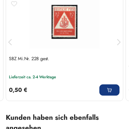
SBZ Mi.Nr. 228 gest.
Lieferzeit ca. 2-4 Werktage
Regulärer Preis:
0,50 €
Produktgalerie überspringen
Kunden haben sich ebenfalls
angesehen