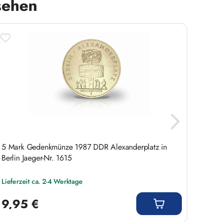
sehen
5 Mark Gedenkmünze 1987 DDR Alexanderplatz in
5 Mar
Berlin Jaeger-Nr. 1615
Berlin
Lieferzeit ca. 2-4 Werktage
Liefer
Regulärer Preis:
Regulär
9,95 €
9,9