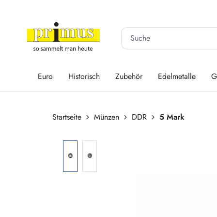
 Hauptinhalt springen
Zur Suche springen
Zur Hauptnavigation springen
Euro
Historisch
Zubehör
Edelmetalle
G
Startseite
Münzen
DDR
5 Mark
Bildergalerie überspringen