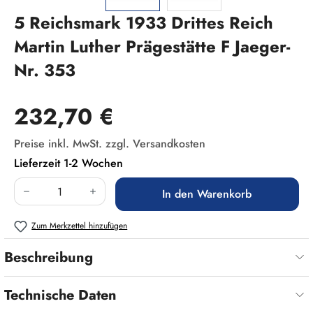
5 Reichsmark 1933 Drittes Reich
Martin Luther Prägestätte F Jaeger-
Nr. 353
Regulärer Preis:
232,70 €
Preise inkl. MwSt. zzgl. Versandkosten
Lieferzeit 1-2 Wochen
Produkt Anzahl: Gib den gewünschten Wert ein
In den Warenkorb
Zum Merkzettel hinzufügen
Beschreibung
Technische Daten