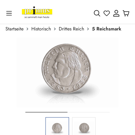
Zum Hauptinhalt springen
Du hast 0 
Startseite
Historisch
Drittes Reich
5 Reichsmark
Bildergalerie überspringen