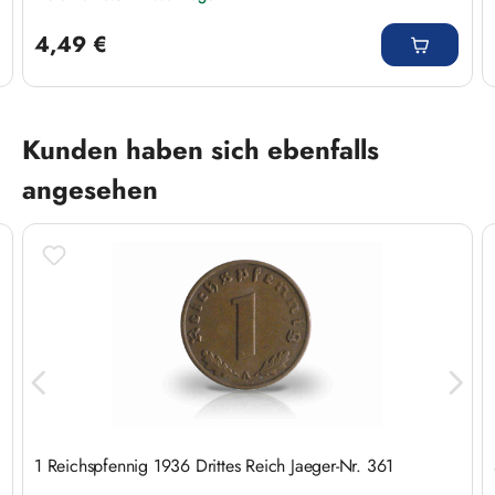
Regulärer Preis:
4,49 €
Produktgalerie überspringen
Kunden haben sich ebenfalls
angesehen
1 Reichspfennig 1936 Drittes Reich Jaeger-Nr. 361