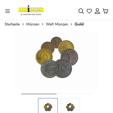
Zum Hauptinhalt springen
Du hast 0 
Startseite
Münzen
Welt Münzen
Gold
Bildergalerie überspringen