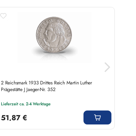
2 Reichsmark 1933 Drittes Reich Martin Luther
2 Rei
Prägestätte J Jaeger-Nr. 352
Präges
Lieferzeit ca. 2-4 Werktage
Liefer
Regulärer Preis:
Regulär
51,87 €
141