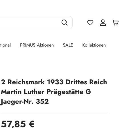
Du hast 0 Produ
tional
PRIMUS Aktionen
SALE
Kollektionen
2 Reichsmark 1933 Drittes Reich
Martin Luther Prägestätte G
Jaeger-Nr. 352
Regulärer Preis:
57,85 €