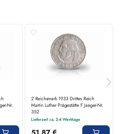
ch
2 Reichsmark 1933 Drittes Reich
2 Reic
ger-Nr.
Martin Luther Prägestätte F Jaeger-Nr.
Martin
352
352
Lieferzeit ca. 2-4 Werktage
Liefer
Regulärer Preis:
Regulär
51,87 €
51,