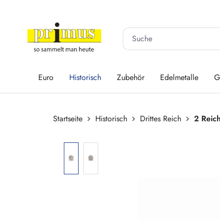
 Hauptinhalt springen
Zur Suche springen
Zur Hauptnavigation springen
Euro
Historisch
Zubehör
Edelmetalle
G
Startseite
Historisch
Drittes Reich
2 Reic
Bildergalerie überspringen