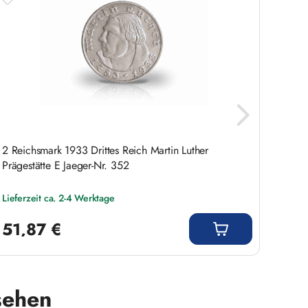
2 Reichsmark 1933 Drittes Reich Martin Luther
2 Reic
Prägestätte E Jaeger-Nr. 352
Präges
Lieferzeit ca. 2-4 Werktage
Liefer
Regulärer Preis:
Regulär
51,87 €
44,
sehen