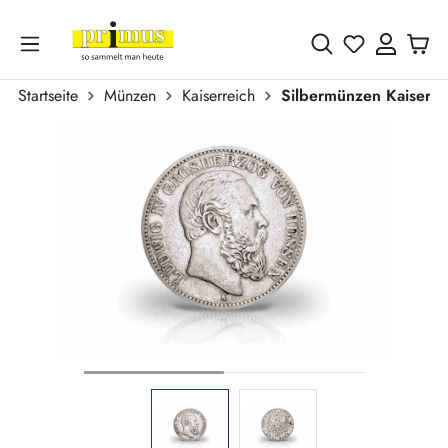
Zum Hauptinhalt springen
Du hast 0 
Startseite
Münzen
Kaiserreich
Silbermünzen Kaiserre
Bildergalerie überspringen