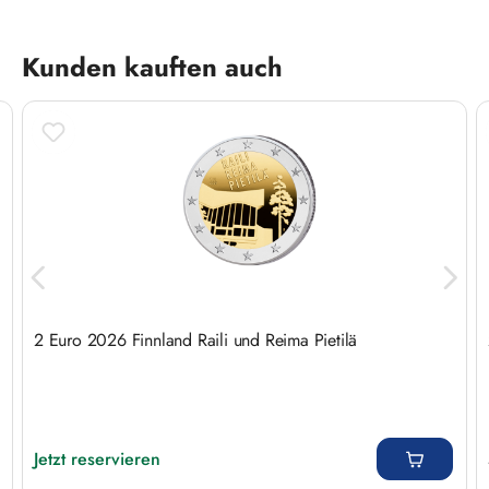
Produktgalerie überspringen
Kunden kauften auch
2 Euro 2026 Finnland Raili und Reima Pietilä
Regulärer Preis:
Jetzt reservieren