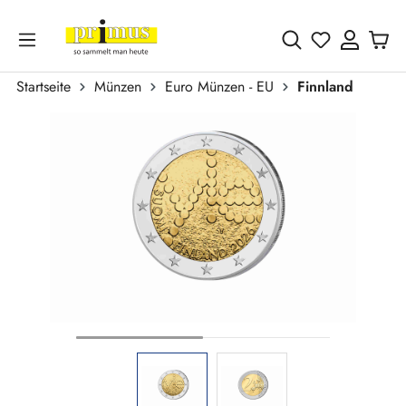
Zum Hauptinhalt springen
Du hast 0 
Startseite
Münzen
Euro Münzen - EU
Finnland
Bildergalerie überspringen