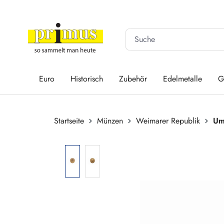
 Hauptinhalt springen
Zur Suche springen
Zur Hauptnavigation springen
Euro
Historisch
Zubehör
Edelmetalle
G
Startseite
Münzen
Weimarer Republik
Um
Bildergalerie überspringen