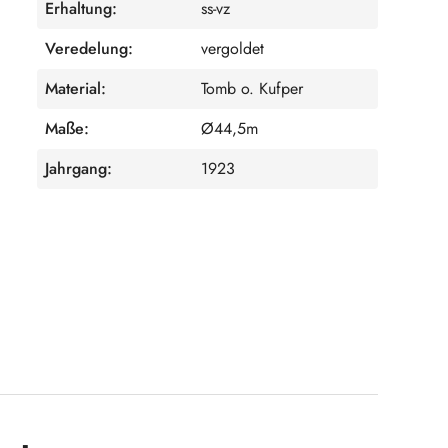
Erhaltung:
ss-vz
Veredelung:
vergoldet
Material:
Tomb o. Kufper
Maße:
Ø44,5m
Jahrgang:
1923