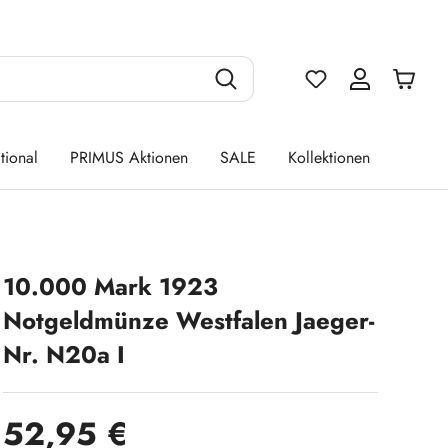
Du hast 0 Produ
tional
PRIMUS Aktionen
SALE
Kollektionen
10.000 Mark 1923
Notgeldmünze Westfalen Jaeger-
Nr. N20a I
Regulärer Preis:
52,95 €