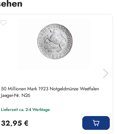
sehen
50 Millionen Mark 1923 Notgeldmünze Westfalen
10.00
Jaeger-Nr. N26
Nr. N
Lieferzeit ca. 2-4 Werktage
Liefer
Regulärer Preis:
Regulär
32,95 €
52,