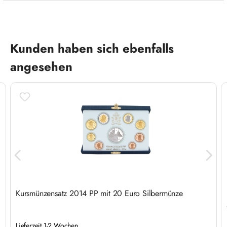
Produktgalerie überspringen
Kunden haben sich ebenfalls
angesehen
Kursmünzensatz 2014 PP mit 20 Euro Silbermünze
Lieferzeit 1-2 Wochen