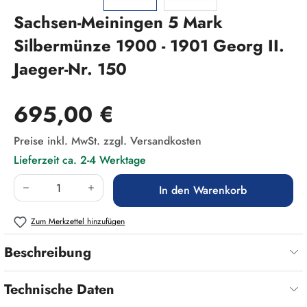
Sachsen-Meiningen 5 Mark
Silbermünze 1900 - 1901 Georg II.
Jaeger-Nr. 150
Regulärer Preis:
695,00 €
Preise inkl. MwSt. zzgl. Versandkosten
Lieferzeit ca. 2-4 Werktage
Produkt Anzahl: Gib den gewünschten Wert ein
In den Warenkorb
Zum Merkzettel hinzufügen
Beschreibung
Technische Daten