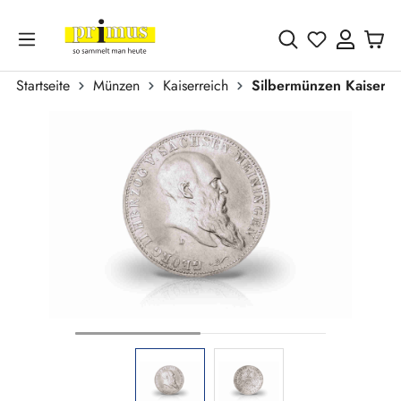
Zum Hauptinhalt springen
Du hast 0 
Startseite
Münzen
Kaiserreich
Silbermünzen Kaiserre
Bildergalerie überspringen